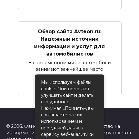
Обзор сайта Avteon.ru:
Надежный источник
информации и услуг для
автомобилистов
В современном мире автомобили
занимают важнейшее место
Мы используем файлы
0
16
cookie. Они помогают
улучшать сайт и делать
его удобнее.
Нажимая «Принять», вы
соглашаетесь с их
использованием и
© 2026. Фан-сайт Одноклассники. Авторство на
передачей данных
информацию на сайте принадлежит автору текстов.
сервису веб-аналитики.