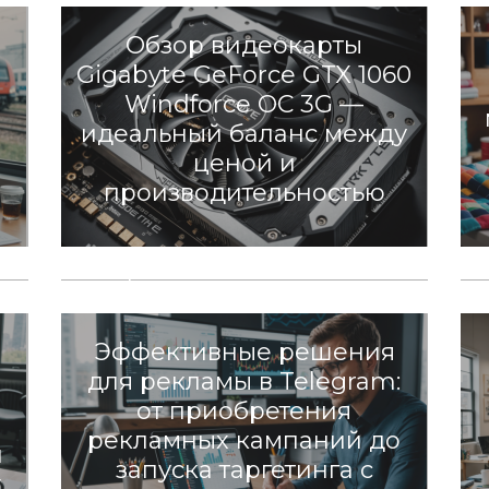
Обзор видеокарты
Gigabyte GeForce GTX 1060
Windforce OC 3G —
а
идеальный баланс между
ценой и
производительностью
Разное
Обзор сайта Avteon.ru:
з
Надежный источник
информации и услуг для
автомобилистов
Разное
Эффективные решения
для рекламы в Telegram:
а
от приобретения
рекламных кампаний до
и
запуска таргетинга с
y