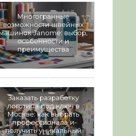
Многогранные
возможности швейных
машинок Janome: выбор,
особенности и
преимущества
Разное
VideoKontrolDoma.ru —
современные решения
для видеонаблюдения
дома
Разное
Заказать разработку
логотипа под ключ в
Москве: как выбрать
профессионала и
получить уникальный