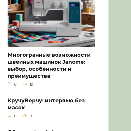
Многогранные возможности
швейных машинок Janome:
выбор, особенности и
преимущества
0
19
КручуВерчу: интервью без
масок
0
9