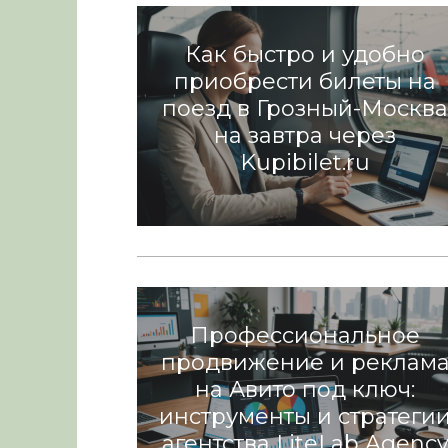
Как быстро и удобно
приобрести билеты на
поезд в Грозный-Москв
на завтра через
Kupibilet.ru
Разное
КручуВерчу: интервью бе
масок
Разное
Профессиональное
продвижение и реклам
на Авито под ключ:
инструменты и стратеги
агентства LiteLab Agenc