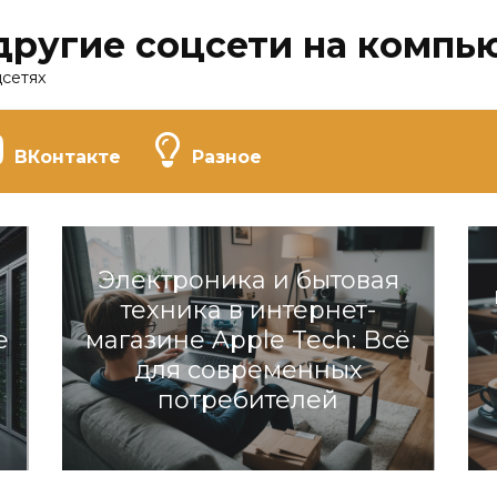
другие соцсети на компь
цсетях
ВКонтакте
Разное
Электроника и бытовая
техника в интернет-
е
магазине Apple Tech: Всё
для современных
потребителей
Разное