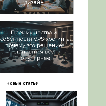
дизайн
Разное
Преимущества и
собенности VPS-хостинга:
почему это решение
становится всё
популярнее
Разное
Новые статьи