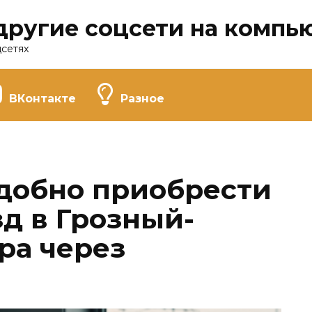
другие соцсети на компь
цсетях
ВКонтакте
Разное
удобно приобрести
д в Грозный-
ра через