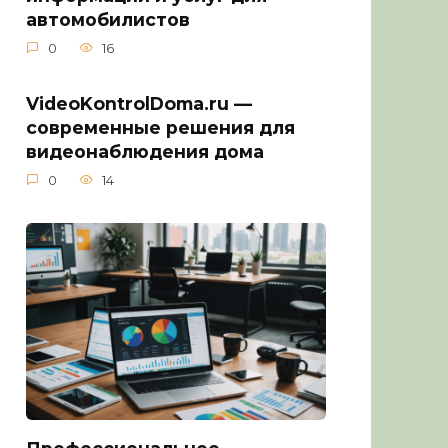
автомобилистов
0
16
VideoKontrolDoma.ru —
современные решения для
видеонаблюдения дома
0
14
Профессиональное