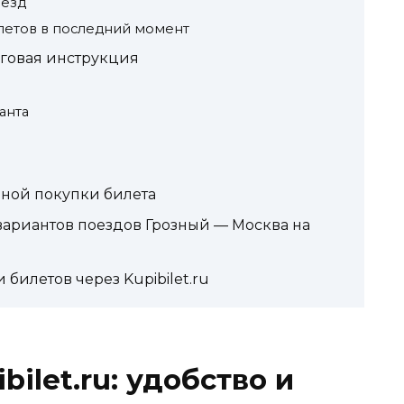
оезд
летов в последний момент
аговая инструкция
анта
чной покупки билета
вариантов поездов Грозный — Москва на
билетов через Kupibilet.ru
ilet.ru: удобство и