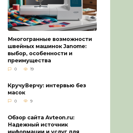
Многогранные возможности
швейных машинок Janome:
выбор, особенности и
преимущества
0
19
КручуВерчу: интервью без
масок
0
9
Обзор сайта Avteon.ru:
Надежный источник
информации и услуг для