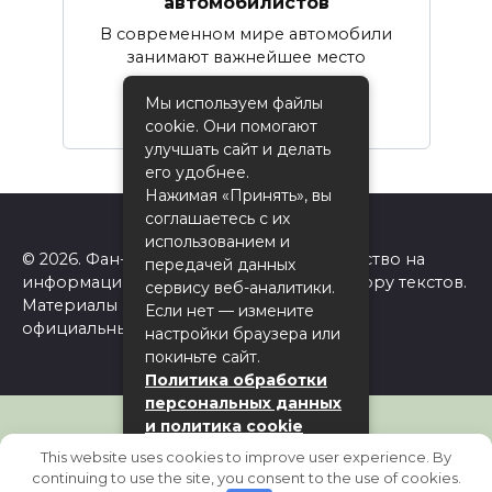
автомобилистов
В современном мире автомобили
занимают важнейшее место
Мы используем файлы
0
16
cookie. Они помогают
улучшать сайт и делать
его удобнее.
Нажимая «Принять», вы
соглашаетесь с их
использованием и
© 2026. Фан-сайт Одноклассники. Авторство на
передачей данных
информацию на сайте принадлежит автору текстов.
сервису веб-аналитики.
Материалы принадлежат ok.ru. Сайт не
Если нет — измените
официальный!
настройки браузера или
покиньте сайт.
Политика обработки
персональных данных
и политика cookie
This website uses cookies to improve user experience. By
Принять
continuing to use the site, you consent to the use of cookies.