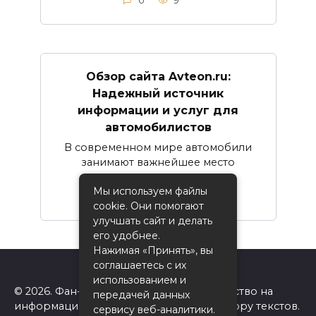
0
9
Обзор сайта Avteon.ru:
Надежный источник
информации и услуг для
автомобилистов
В современном мире автомобили
занимают важнейшее место
Мы используем файлы
0
16
cookie. Они помогают
улучшать сайт и делать
его удобнее.
Нажимая «Принять», вы
соглашаетесь с их
использованием и
© 2026. Фан-сайт Одноклассники. Авторство на
передачей данных
информацию на сайте принадлежит автору текстов.
сервису веб-аналитики.