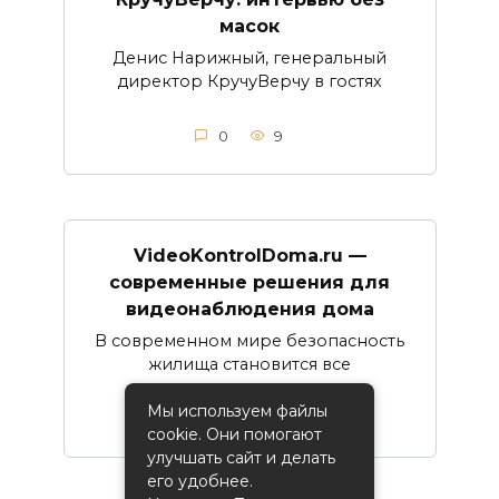
масок
Денис Нарижный, генеральный
директор КручуВерчу в гостях
0
9
VideoKontrolDoma.ru —
современные решения для
видеонаблюдения дома
В современном мире безопасность
жилища становится все
Мы используем файлы
0
14
cookie. Они помогают
улучшать сайт и делать
его удобнее.