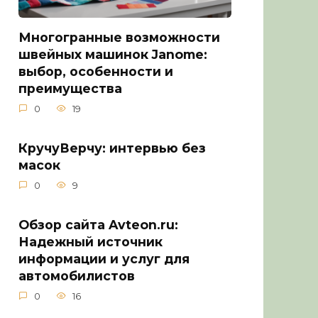
Многогранные возможности
швейных машинок Janome:
выбор, особенности и
преимущества
0
19
КручуВерчу: интервью без
масок
0
9
Обзор сайта Avteon.ru:
Надежный источник
информации и услуг для
автомобилистов
0
16