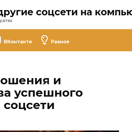
другие соцсети на компь
цсетях
ВКонтакте
Разное
ношения и
ва успешного
 соцсети