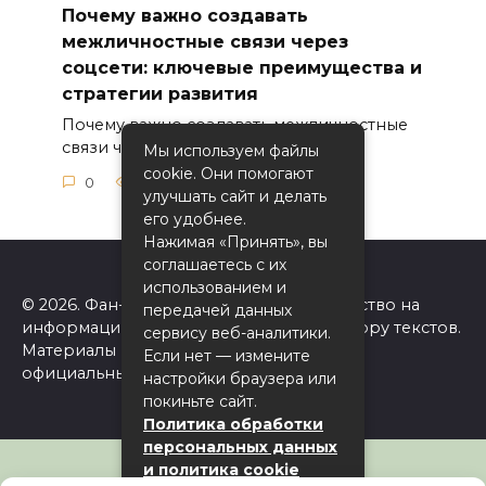
Почему важно создавать
межличностные связи через
соцсети: ключевые преимущества и
стратегии развития
Почему важно создавать межличностные
связи через соцсети
Мы используем файлы
cookie. Они помогают
0
4
улучшать сайт и делать
его удобнее.
Нажимая «Принять», вы
соглашаетесь с их
использованием и
© 2026. Фан-сайт Одноклассники. Авторство на
передачей данных
информацию на сайте принадлежит автору текстов.
сервису веб-аналитики.
Материалы принадлежат ok.ru. Сайт не
Если нет — измените
официальный!
настройки браузера или
покиньте сайт.
Политика обработки
персональных данных
и политика cookie