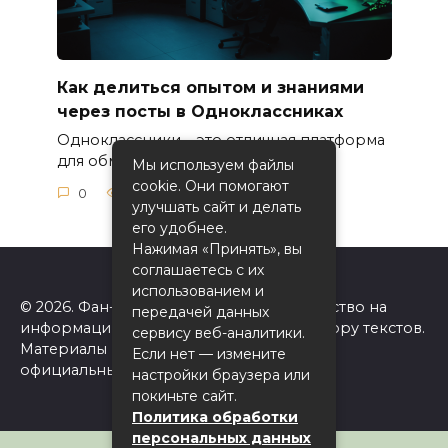
Как делиться опытом и знаниями
через посты в Одноклассниках
Одноклассники – это отличная платформа
для обмена опытом
Мы используем файлы
cookie. Они помогают
0
51
улучшать сайт и делать
его удобнее.
Нажимая «Принять», вы
соглашаетесь с их
использованием и
© 2026. Фан-сайт Одноклассники. Авторство на
передачей данных
информацию на сайте принадлежит автору текстов.
сервису веб-аналитики.
Материалы принадлежат ok.ru. Сайт не
Если нет — измените
официальный!
настройки браузера или
покиньте сайт.
Политика обработки
персональных данных