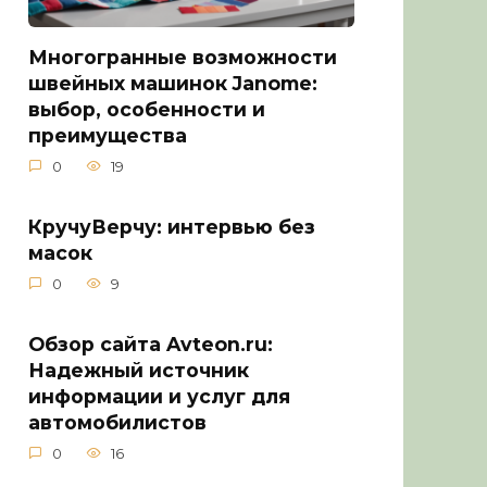
Многогранные возможности
швейных машинок Janome:
выбор, особенности и
преимущества
0
19
КручуВерчу: интервью без
масок
0
9
Обзор сайта Avteon.ru:
Надежный источник
информации и услуг для
автомобилистов
0
16