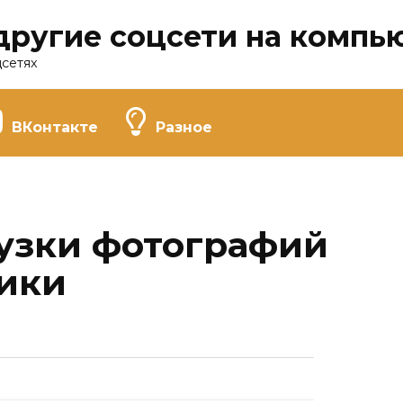
другие соцсети на компь
цсетях
ВКонтакте
Разное
узки фотографий
ики