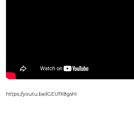
https://youtu.be/iGEUfX8gshI