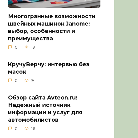
Многогранные возможности
швейных машинок Janome:
выбор, особенности и
преимущества
0
19
КручуВерчу: интервью без
масок
0
9
Обзор сайта Avteon.ru:
Надежный источник
информации и услуг для
автомобилистов
0
16