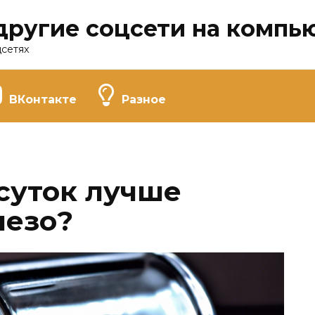
другие соцсети на компь
цсетях
ВКонтакте
Разное
 суток лучше
лезо?