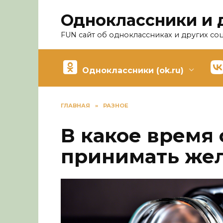
Перейти
Одноклассники и 
к
содержанию
FUN сайт об одноклассниках и других со
Одноклассники (ok.ru)
ГЛАВНАЯ
»
РАЗНОЕ
В какое время
принимать же