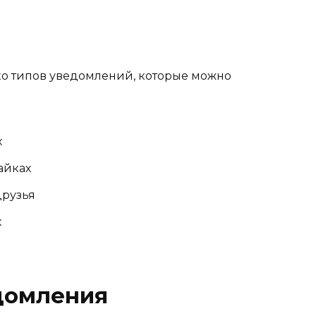
й
о типов уведомлений, которые можно
х
айках
друзья
х
домления