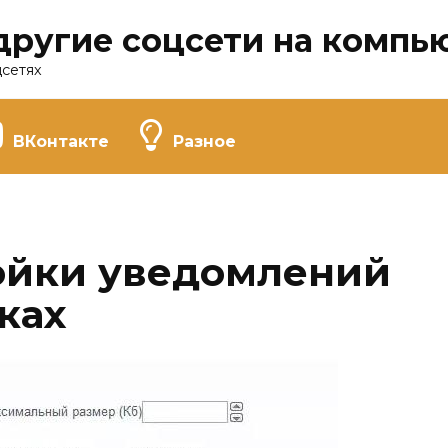
другие соцсети на компь
цсетях
ВКонтакте
Разное
ойки уведомлений
ках