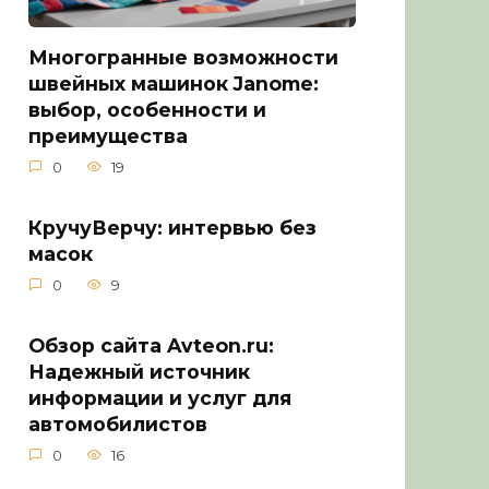
Многогранные возможности
швейных машинок Janome:
выбор, особенности и
преимущества
0
19
КручуВерчу: интервью без
масок
0
9
Обзор сайта Avteon.ru:
Надежный источник
информации и услуг для
автомобилистов
0
16