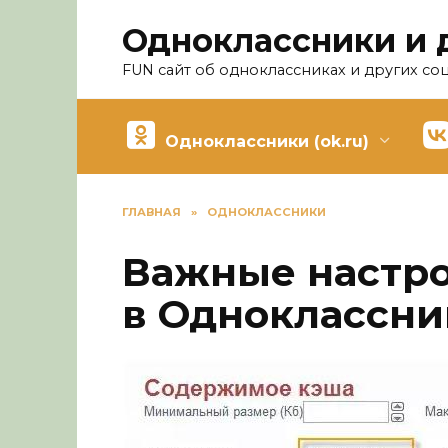
Перейти
Одноклассники и 
к
содержанию
FUN сайт об одноклассниках и других со
Одноклассники (ok.ru)
ГЛАВНАЯ
»
ОДНОКЛАССНИКИ
Важные настр
в Одноклассни