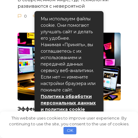
развиваются с невероятной
0
3
Мы используем файлы
cookie. Они помогают
улучшать сайт и делать
его удобнее.
Нажимая «Принять», вы
соглашаетесь с их
использованием и
передачей данных
сервису веб-аналитики.
Если нет — измените
настройки браузера или
покиньте сайт.
Политика обработки
персональных данных
Эффективные способы
и политика cookie
стимулировать обратную связь и
This website uses cookies to improve user experience. By
Принять
диалог в социальных сетях
continuing to use the site, you consent to the use of cookies.
OK
В современном мире социальные сети