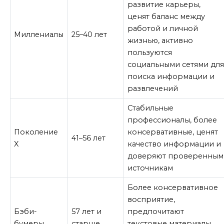
развитие карьеры,
ценят баланс между
работой и личной
Миллениалы
25–40 лет
жизнью, активно
пользуются
социальными сетями дл
поиска информации и
развлечений
Стабильные
профессионалы, более
Поколение
консервативные, ценят
41–56 лет
X
качество информации и
доверяют проверенным
источникам
Более консервативное
восприятие,
Бэби-
57 лет и
предпочитают
бумеры
старше
текстовые материалы,