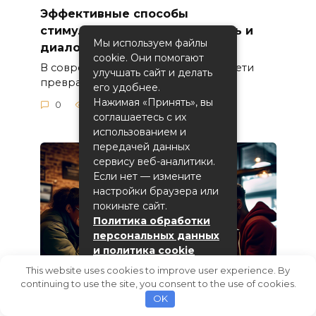
Эффективные способы
стимулировать обратную связь и
Мы используем файлы
диалог в социальных сетях
cookie. Они помогают
В современном мире социальные сети
улучшать сайт и делать
превратились в мощный
его удобнее.
Нажимая «Принять», вы
0
6
соглашаетесь с их
использованием и
передачей данных
сервису веб-аналитики.
Если нет — измените
настройки браузера или
покиньте сайт.
Политика обработки
персональных данных
и политика cookie
This website uses cookies to improve user experience. By
Принять
continuing to use the site, you consent to the use of cookies.
OK