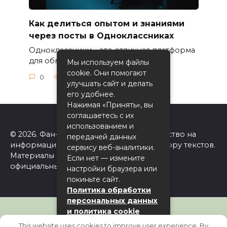
Как делиться опытом и знаниями
через посты в Одноклассниках
Одноклассники – это отличная платформа
для обмена опытом
Мы используем файлы
cookie. Они помогают
0
51
улучшать сайт и делать
его удобнее.
Нажимая «Принять», вы
соглашаетесь с их
использованием и
© 2026. Фан-сайт Одноклассники. Авторство на
передачей данных
информацию на сайте принадлежит автору текстов.
сервису веб-аналитики.
Материалы принадлежат ok.ru. Сайт не
Если нет — измените
официальный!
настройки браузера или
покиньте сайт.
Политика обработки
персональных данных
и политика cookie
This website uses cookies to improve user experience. By