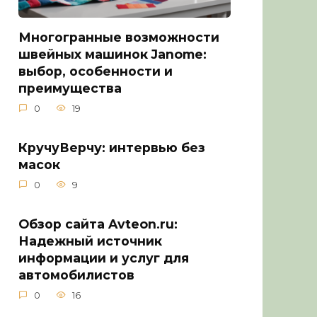
Многогранные возможности
швейных машинок Janome:
выбор, особенности и
преимущества
0
19
КручуВерчу: интервью без
масок
0
9
Обзор сайта Avteon.ru:
Надежный источник
информации и услуг для
автомобилистов
0
16