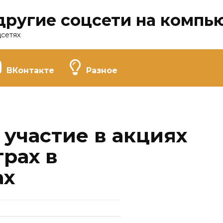
другие соцсети на компь
цсетях
ВКонтакте
Разное
 участие в акциях
рах в
ах