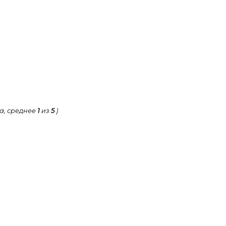
а, среднее
1
из
5
)