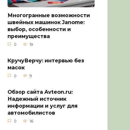
Многогранные возможности
швейных машинок Janome:
выбор, особенности и
преимущества
0
19
КручуВерчу: интервью без
масок
0
9
Обзор сайта Avteon.ru:
Надежный источник
информации и услуг для
автомобилистов
0
16