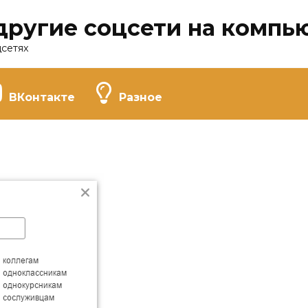
другие соцсети на компь
цсетях
ВКонтакте
Разное