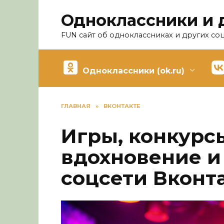
Перейти
Одноклассники и 
к
содержанию
FUN сайт об одноклассниках и других со
Одноклассники (ok.ru)
ГЛАВНАЯ
»
ВКОНТАКТЕ
Игры, конкурс
вдохновение и
соцсети Вконт