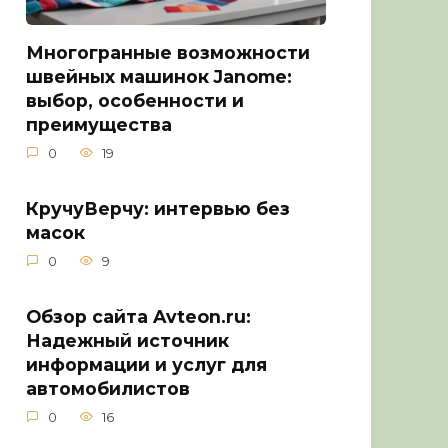
Многогранные возможности
швейных машинок Janome:
выбор, особенности и
преимущества
0
19
КручуВерчу: интервью без
масок
0
9
Обзор сайта Avteon.ru:
Надежный источник
информации и услуг для
автомобилистов
0
16