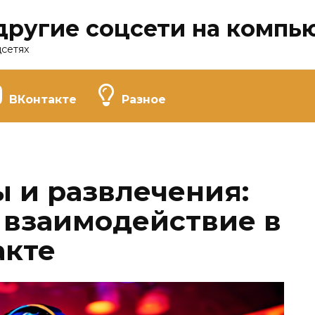
другие соцсети на компь
цсетях
ВКонтакте
Разное
ы и развлечения:
 взаимодействие в
акте