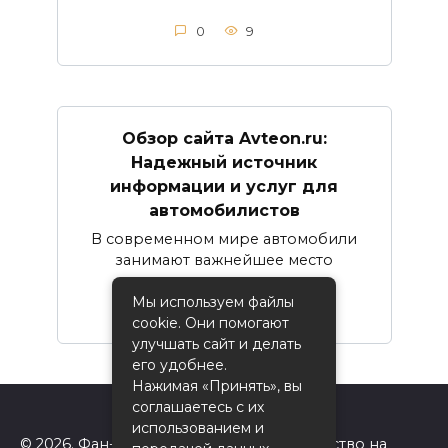
0
9
Обзор сайта Avteon.ru:
Надежный источник
информации и услуг для
автомобилистов
В современном мире автомобили
занимают важнейшее место
Мы используем файлы
0
16
cookie. Они помогают
улучшать сайт и делать
его удобнее.
Нажимая «Принять», вы
соглашаетесь с их
использованием и
© 2026. Фан-сайт Одноклассники. Авторство на