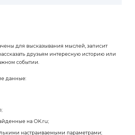
ачены для высказывания мыслей, записит
рассказать друзьям интересную историю или
важном событии.
е данные:
;
айденные на OK.ru;
олькими настраиваемыми параметрами;