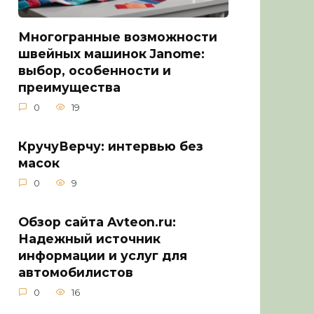
Многогранные возможности
швейных машинок Janome:
выбор, особенности и
преимущества
0
19
КручуВерчу: интервью без
масок
0
9
Обзор сайта Avteon.ru:
Надежный источник
информации и услуг для
автомобилистов
0
16