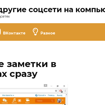
другие соцсети на компь
цсетях
ВКонтакте
Разное
е заметки в
х сразу