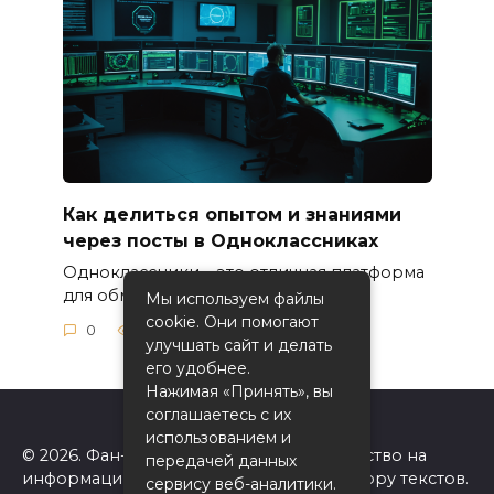
Как делиться опытом и знаниями
через посты в Одноклассниках
Одноклассники – это отличная платформа
для обмена опытом
Мы используем файлы
cookie. Они помогают
0
51
улучшать сайт и делать
его удобнее.
Нажимая «Принять», вы
соглашаетесь с их
использованием и
© 2026. Фан-сайт Одноклассники. Авторство на
передачей данных
информацию на сайте принадлежит автору текстов.
сервису веб-аналитики.