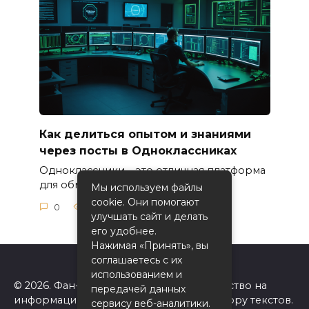
Как делиться опытом и знаниями
через посты в Одноклассниках
Одноклассники – это отличная платформа
для обмена опытом
Мы используем файлы
cookie. Они помогают
0
51
улучшать сайт и делать
его удобнее.
Нажимая «Принять», вы
соглашаетесь с их
использованием и
© 2026. Фан-сайт Одноклассники. Авторство на
передачей данных
информацию на сайте принадлежит автору текстов.
сервису веб-аналитики.