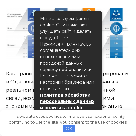
Мы используем файлы
cookie. Они помогают
улучшать сайт и делать
его удобнее.
Нажимая «Принять», вы
соглашаетесь с их
использованием и
передачей данных
сервису веб-аналитики.
Как правило, люди, которые зарегистрированы
Если нет — измените
в Одноклассниках так или иначе связаны в
настройки браузера или
покиньте сайт.
реальном мире, посредством телефонной
Политика обработки
связи, возможностью встреч или общими
персональных данных
знакомыми. Это может сделать информацию,
и политика cookie
которая размещена на личной странице более
This website uses cookies to improve user experience. By
Принять
continuing to use the site, you consent to the use of cookies.
правдивой, но значительно сужает круг
OK
пользователей.