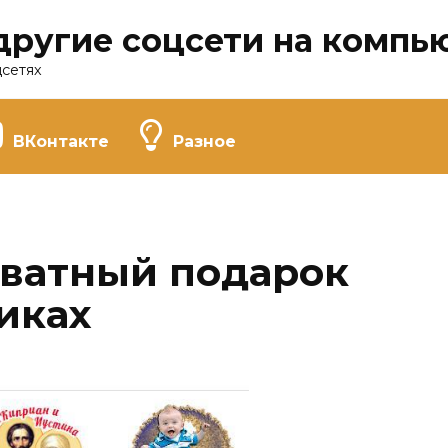
другие соцсети на компь
цсетях
ВКонтакте
Разное
иватный подарок
иках