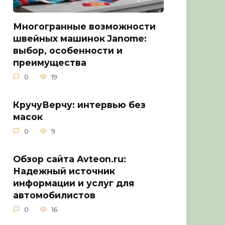
Многогранные возможности
швейных машинок Janome:
выбор, особенности и
преимущества
0
19
КручуВерчу: интервью без
масок
0
9
Обзор сайта Avteon.ru:
Надежный источник
информации и услуг для
автомобилистов
0
16